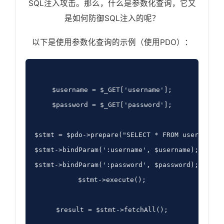
SQL注入攻击。那么，什么是参数化查询，它又
是如何防御SQL注入的呢？
以下是使用参数化查询的示例（使用PDO）：
$username = $_GET['username'];

$password = $_GET['password'];

$stmt = $pdo->prepare("SELECT * FROM users WHER
$stmt->bindParam(':username', $username);

$stmt->bindParam(':password', $password);

$stmt->execute();

$result = $stmt->fetchAll();
