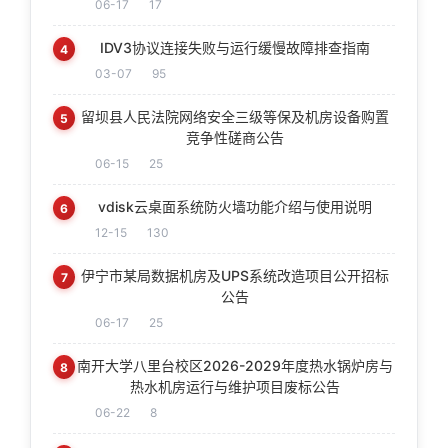
06-17
17
IDV3协议连接失败与运行缓慢故障排查指南
4
03-07
95
留坝县人民法院网络安全三级等保及机房设备购置
5
竞争性磋商公告
06-15
25
vdisk云桌面系统防火墙功能介绍与使用说明
6
12-15
130
伊宁市某局数据机房及UPS系统改造项目公开招标
7
公告
06-17
25
南开大学八里台校区2026-2029年度热水锅炉房与
8
热水机房运行与维护项目废标公告
06-22
8