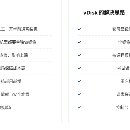
vDisk 的解决思路
人工，开学前通宵装机
一套母盘镜
每种机型都要单独做镜像
一个镜像
响应慢、影响上课
按课程模
现场保障成本高
考试镜
系统越用越慢
重启
、能耗与安全难管
课表联
跑现场
控制台