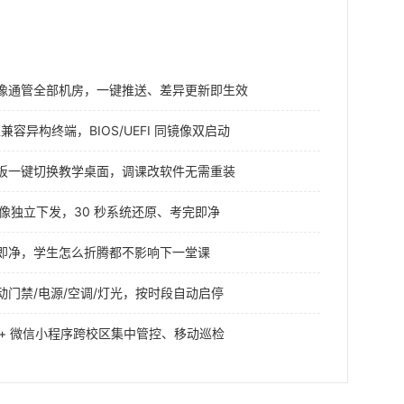
像通管全部机房，一键推送、差异更新即生效
兼容异构终端，BIOS/UEFI 同镜像双启动
板一键切换教学桌面，调课改软件无需重装
像独立下发，30 秒系统还原、考完即净
即净，学生怎么折腾都不影响下一堂课
动门禁/电源/空调/灯光，按时段自动启停
 + 微信小程序跨校区集中管控、移动巡检