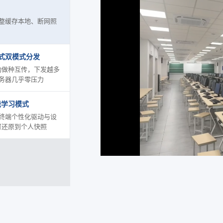
整缓存本地、断网照
 链式双模式分发
动做种互传，下发越多
务器几乎零压力
能学习模式
终端个性化驱动与设
可还原到个人快照