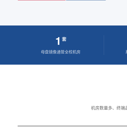
1
套
母盘镜像通管全校机房
机房数量多、终端