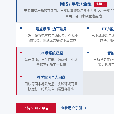
网络 / 半缓 / 全缓
多模式
无盘网络启动即开即用、半缓按需读取用多少占多少、全缓完
常用，老旧小硬盘也能跑
断点续传 · 边下边用
BT /
下发中途断电重启自动续传，不损坏
已下载终端自
当前镜像、终端无需等待下载完成
越快、服
30 秒系统还原
智
重启即净，学生误删、装软件、中病
自动学习保存
毒都不影响下一堂课
置，恢复
教学空间个人网盘
用法等同本地系统盘，实验环境可直
接运行、跨终端自由漫游存作业
查看用户手册 →
了解 vDisk 平台