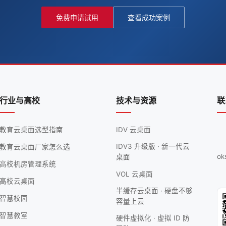
免费申请试用
查看成功案例
行业与高校
技术与资源
联
教育云桌面选型指南
IDV 云桌面
IDV3 升级版 · 新一代云
教育云桌面厂家怎么选
ok
桌面
高校机房管理系统
VOL 云桌面
高校云桌面
半缓存云桌面 · 硬盘不够
智慧校园
容量上云
智慧教室
硬件虚拟化 · 虚拟 ID 防