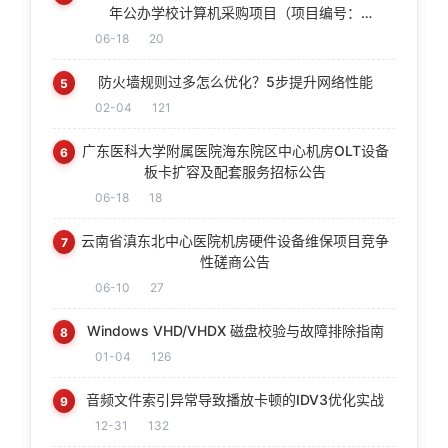
年公办学校计算机采购项目（项目编号：
JXTC2026010386）的电子化竞争性磋商公告
06-18
20
防火墙规则过多怎么优化？5步提升网络性能
5
02-04
121
广东医科大学附属医院海东院区中心机房OLT设备
6
板卡扩容及配套服务招标公告
06-18
18
云南省滇东北中心医院机房硬件设备维保项目竞争
7
性磋商公告
06-10
27
Windows VHD/VHDX 磁盘校验与故障排除指南
8
01-04
126
音频文件索引异常导致播放卡顿的IDV3优化实战
9
12-31
132