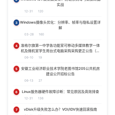
实战
12-31
120
Windows摄像头优化：分辨率、帧率与隐私设置详
3
解
03-28
160
准格尔旗第一中学各功能室可移动多媒体教学一体
4
机及微机室学生用台式电脑采购采购更正公告（第
一次）
06-10
19
安徽工业经济职业技术学院老图书馆205公共机房
5
建设公开招标公告
06-13
27
Linux服务器硬件故障诊断：常见原因及高效排查
6
12-31
136
vDisk升级失败怎么办？VOI/IDV快速回滚指南
7