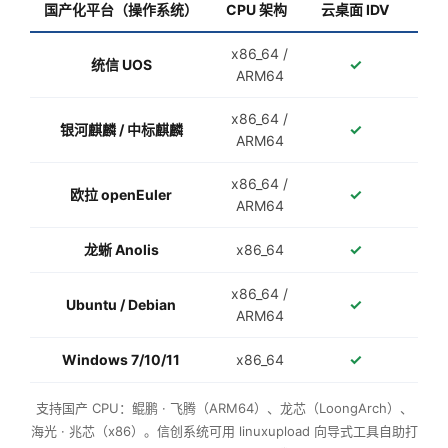
国产化平台（操作系统）
CPU 架构
云桌面 IDV
电子
x86_64 /
✓
统信 UOS
ARM64
x86_64 /
✓
银河麒麟 / 中标麒麟
ARM64
x86_64 /
✓
欧拉 openEuler
ARM64
✓
龙蜥 Anolis
x86_64
x86_64 /
✓
Ubuntu / Debian
ARM64
✓
Windows 7/10/11
x86_64
支持国产 CPU：鲲鹏 · 飞腾（ARM64）、龙芯（LoongArch）、
海光 · 兆芯（x86）。信创系统可用 linuxupload 向导式工具自助打