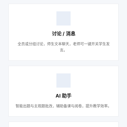
讨论 / 消息
全员或分组讨论，师生文本聊天，老师可一键开关学生发
言。
AI 助手
智能出题与主观题批改，辅助备课与阅卷，提升教学效率。