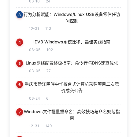
06-10
24
行为分析赋能：Windows/Linux USB设备零信任访
3
问控制
12-31
113
IDV3 Windows系统迁移：最佳实践指南
4
03-05
102
Linux网络配置终极指南：命令行与DNS速查优化
5
03-05
77
重庆市黔江民族中学校台式计算机采购项目二次竞
6
价成交公告
06-24
6
Windows文件批量重命名：高效技巧与命名规范指
7
南
12-31
149