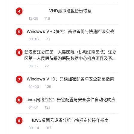
VHD虚拟磁盘备份恢复
4
12-29
119
Windows VHD快照：高效备份与快速回滚实战
5
03-07
93
武汉市江夏区第一人民医院（协和江南医院）江夏
6
区第一人民医院采购医院数据中心机房硬件及系统
集成运维服务项目中标(成交)结果公告
06-12
22
Windows VHD：只读加密配置与安全部署指南
7
01-03
129
Linux网络监控：告警配置与安全事件自动化响应
8
01-01
122
IDV3桌面云设备分组与快捷定位操作指南
9
03-14
107