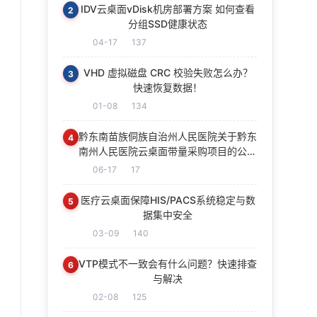
IDV云桌面vDisk机房部署方案 如何查看
2
分组SSD健康状态
04-17
137
VHD 虚拟磁盘 CRC 校验失败怎么办？
3
快速恢复数据！
01-08
134
黔东南苗族侗族自治州人民医院关于黔东
4
南州人民医院云桌面带量采购项目的公开
招标公告
06-17
17
医疗云桌面保障HIS/PACS系统稳定与数
5
据集中安全
03-09
140
VTP模式不一致会有什么问题？快速排查
6
与解决
02-08
125