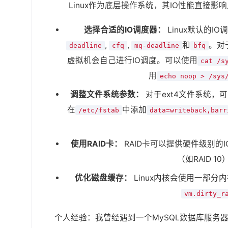
Linux作为底层操作系统，其IO性能直接影
选择合适的IO调度器：
Linux默认的
,
,
和
。对
deadline
cfq
mq-deadline
bfq
虚拟机会自己进行IO调度。可以使用
cat /s
用
echo noop > /sys
调整文件系统参数：
对于ext4文件系统，
在
中添加
/etc/fstab
data=writeback,barr
使用RAID卡：
RAID卡可以提供硬件级别的
（如RAID 
优化磁盘缓存：
Linux内核会使用一部分
vm.dirty_r
个人经验：我曾经遇到一个MySQL数据库服务器