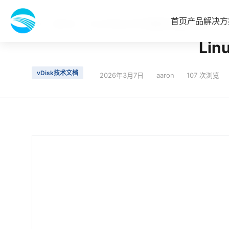
首页
产品
解决方
首页
最新动态
Linux/VMware/KVM磁盘IO性能优化实战
Li
vDisk技术文档
2026年3月7日
aaron
107 次浏览