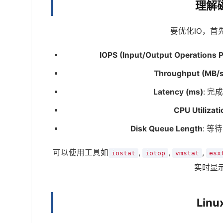
理解
要优化IO，
IOPS (Input/Output Operations 
Throughput (MB/s
Latency (ms)
: 
CPU Utilizati
Disk Queue Length
: 等
可以使用工具如
,
,
,
iostat
iotop
vmstat
esx
实时显
Lin