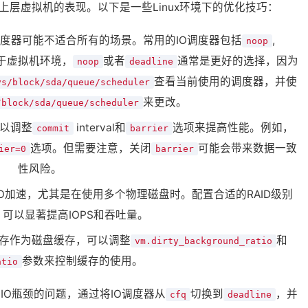
响上层虚拟机的表现。以下是一些Linux环境下的优化技巧：
IO调度器可能不适合所有的场景。常用的IO调度器包括
,
noop
于虚拟机环境，
或者
通常是更好的选择，因为
noop
deadline
查看当前使用的调度器，并使
ys/block/sda/queue/scheduler
来更改。
/block/sda/queue/scheduler
可以调整
interval和
选项来提高性能。例如，
commit
barrier
选项。但需要注意，关闭
可能会带来数据一致
ier=0
barrier
性风险。
IO加速，尤其是在使用多个物理磁盘时。配置合适的RAID级别
10）可以显著提高IOPS和吞吐量。
内存作为磁盘缓存，可以调整
和
vm.dirty_background_ratio
参数来控制缓存的使用。
atio
IO瓶颈的问题，通过将IO调度器从
切换到
，并
cfq
deadline