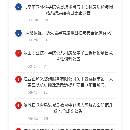
北京市农林科学院信息技术研究中心机房设备与网
2
站系统运维项目更正公告
06-08
28
网络运维：防火墙异常流量监控与安全配置优化
3
03-26
110
乐山职业技术学院公共机房及电子白板建设项目竞
4
争性谈判公告
06-24
7
江西正和义咨询服务有限公司关于景德镇市第一人
5
民医院机房搬迁及改造提升项目（项目编号：
JXZHY2026042号）公开招标采购公告
06-12
32
汝城县教育局汝城县教育中心机房网络安全防范升
6
级询价成交公告
06-08
25