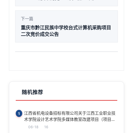
下一篇
重庆市黔江民族中学校台式计算机采购项目
二次竞价成交公告
随机推荐
江西省机电设备招标有限公司关于江西工业职业技
1
术学院设计艺术学院多媒体教室改建项目（项目编
号：JXTC2026070173）竞争性谈判公告
06-18
16