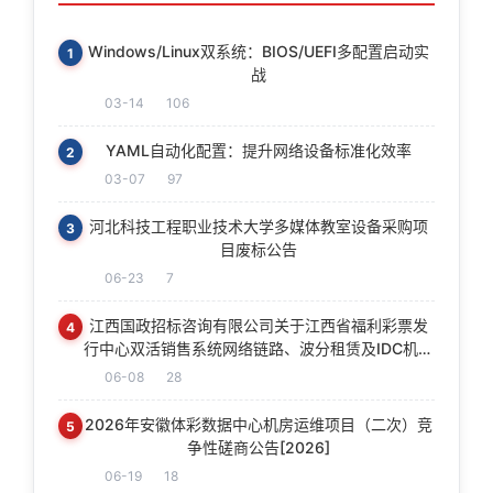
Windows/Linux双系统：BIOS/UEFI多配置启动实
1
战
03-14
106
YAML自动化配置：提升网络设备标准化效率
2
03-07
97
河北科技工程职业技术大学多媒体教室设备采购项
3
目废标公告
06-23
7
江西国政招标咨询有限公司关于江西省福利彩票发
4
行中心双活销售系统网络链路、波分租赁及IDC机房
托管服务采购项目（采购编号：JXGZ2026-05-
06-08
28
1208-1）第二次电子化政府采购竞争性磋商采购成
交公告
2026年安徽体彩数据中心机房运维项目（二次）竞
5
争性磋商公告[2026]
06-19
18