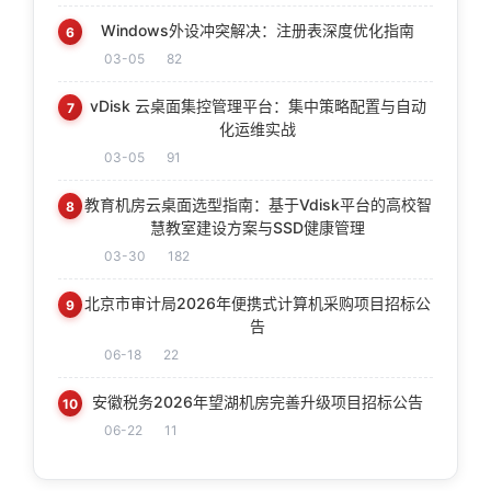
Windows外设冲突解决：注册表深度优化指南
6
03-05
82
vDisk 云桌面集控管理平台：集中策略配置与自动
7
化运维实战
03-05
91
教育机房云桌面选型指南：基于Vdisk平台的高校智
8
慧教室建设方案与SSD健康管理
03-30
182
北京市审计局2026年便携式计算机采购项目招标公
9
告
06-18
22
安徽税务2026年望湖机房完善升级项目招标公告
10
06-22
11