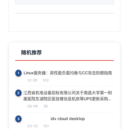
随机推荐
Linux服务器：高性能负载均衡与CC攻击防御指南
1
12-29
102
江西省机电设备招标有限公司关于南昌大学第一附
2
属医院东湖院区医技楼信息机房等UPS更新采购项
目（项目编号： JXTC2026040220）结果公告
06-09
28
idv cloud desktop
3
03-15
101