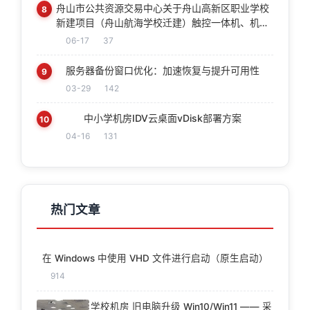
舟山市公共资源交易中心关于舟山高新区职业学校
8
新建项目（舟山航海学校迁建）触控一体机、机房
设备采购（重新采购）中标(成交)结果公告
06-17
37
服务器备份窗口优化：加速恢复与提升可用性
9
03-29
142
中小学机房IDV云桌面vDisk部署方案
10
04-16
131
热门文章
在 Windows 中使用 VHD 文件进行启动（原生启动）
914
学校机房 旧电脑升级 Win10/Win11 —— 采