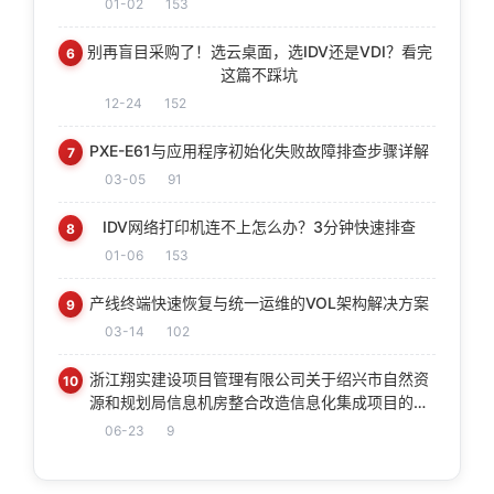
01-02
153
别再盲目采购了！选云桌面，选IDV还是VDI？看完
6
这篇不踩坑
12-24
152
PXE-E61与应用程序初始化失败故障排查步骤详解
7
03-05
91
IDV网络打印机连不上怎么办？3分钟快速排查
8
01-06
153
产线终端快速恢复与统一运维的VOL架构解决方案
9
03-14
102
浙江翔实建设项目管理有限公司关于绍兴市自然资
10
源和规划局信息机房整合改造信息化集成项目的公
开招标公告
06-23
9