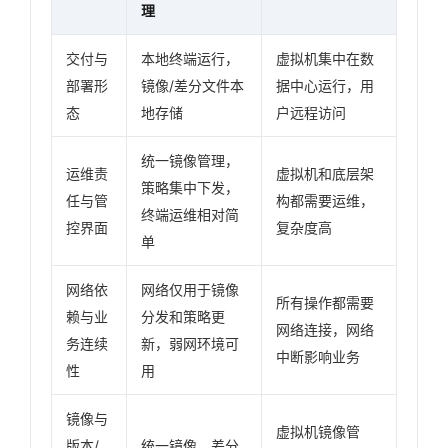
理
交付与
本地终端运行，
虚拟机集中在数
部署形
镜像/差分文件本
据中心运行，用
态
地存储
户远程访问
统一镜像管理，
运维责
虚拟机和底层架
策略集中下发，
任与管
构都需要运维，
终端运维相对简
控界面
复杂度高
单
网络依
网络仅用于镜像
所有操作都需要
赖与业
分发和策略更
网络连接，网络
务连续
新，弱网环境可
中断影响业务
性
用
镜像与
虚拟机镜像管
版本/
统一镜像，差分