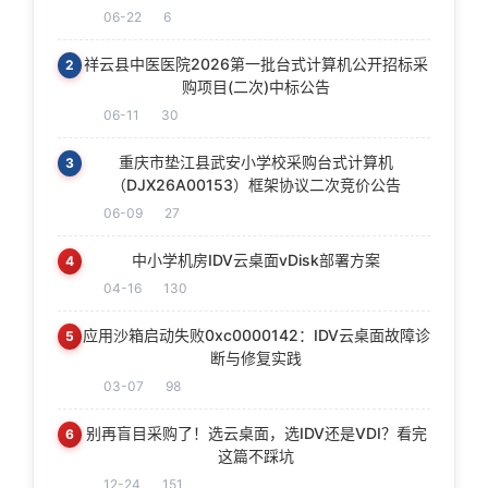
06-22
6
祥云县中医医院2026第一批台式计算机公开招标采
2
购项目(二次)中标公告
06-11
30
重庆市垫江县武安小学校采购台式计算机
3
（DJX26A00153）框架协议二次竞价公告
06-09
27
中小学机房IDV云桌面vDisk部署方案
4
04-16
130
应用沙箱启动失败0xc0000142：IDV云桌面故障诊
5
断与修复实践
03-07
98
别再盲目采购了！选云桌面，选IDV还是VDI？看完
6
这篇不踩坑
12-24
151