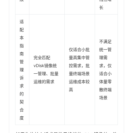
长
适
配
本
不满足
指
仅适合小批
统一管
南
完全匹配
量高集中管
理需
管
vDisk镜像统
控需求，批
求，仅
理
一管理、批量
量终端场景
适合小
诉
运维的需求
运维成本较
体量零
求
高
散终端
的
场景
契
合
度