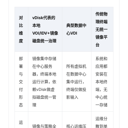
传统物
对
vDisk代表的
理终端
比
本地
典型数据中
无统一
维
VOI/IDV+镜像
心VDI
镜像平
度
磁盘统一治理
台
部
镜像集中存储
系统和
署
在中心服务
所有虚拟机
应用都
与
器，终端本地
在数据中心
安装在
交
运行计算，依
集中运行，
本地终
付
赖vDisk做虚
终端仅做投
端，无
形
拟磁盘统一管
影输入
中心统
态
理
一存储
运维分
运
镜像与策略全
核心运维压
散到单