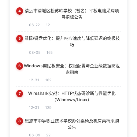
清远市清城区松苏岭学校（暂名）平板电脑采购项
4
目招标公告
06-22
12
鼠标/键盘优化：提升响应速度与降低延迟的终极技
5
巧
03-05
165
Windows剪贴板安全：权限配置与企业级数据防泄
6
露指南
12-31
182
Wireshark实战：HTTP状态码诊断与性能优化
7
（Windows/Linux）
12-31
129
恩施市中等职业技术学校办公桌椅及机房桌椅采购
8
公告
06-09
22