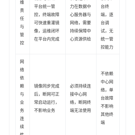
维
平台统一管
力在数据中
台终
责
控，终端故障
心服务器与
端，逐
任
可快速重灌镜
网络，需要
台调
与
像，运维闭环
持续保障中
试，无
管
在平台内完成
心资源供给
统一管
控
控能力
网
络
不依赖
依
中心网
赖
镜像同步完成
必须持续连
络，单
与
后，断网可正
接中心网
台故障
业
常启动运行，
络，断网终
不影响
务
不影响业务
端无法使用
其他终
连
端
续
性