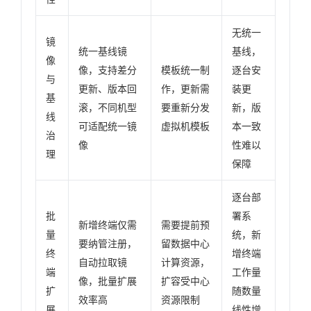
无统一
镜
统一基线镜
基线，
像
像，支持差分
模板统一制
逐台安
与
更新、版本回
作，更新需
装更
基
滚，不同机型
要重新分发
新，版
线
可适配统一镜
虚拟机模板
本一致
治
像
性难以
理
保障
逐台部
批
署系
新增终端仅需
需要提前预
量
统，新
要纳管注册，
留数据中心
终
增终端
自动拉取镜
计算资源，
端
工作量
像，批量扩展
扩容受中心
扩
随数量
效率高
资源限制
展
线性增