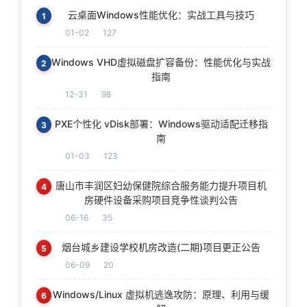
云桌面Windows性能优化：实战工具与技巧
1
01-02
127
Windows VHD虚拟磁盘扩容备份：性能优化与实战
2
指南
12-31
98
PXE个性化 vDisk部署：Windows驱动适配迁移指
3
南
01-03
123
唐山市丰润区妇幼保健院综合服务能力提升项目机
4
房硬件设备采购项目竞争性谈判公告
06-16
35
烟台城乡建设学校机房改造(二期)项目更正公告
5
06-09
20
Windows/Linux 虚拟机逃逸攻防：原理、利用与缓
6