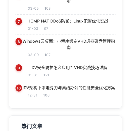
解
03-05
108
ICMP NAT DDoS防御：Linux配置优化实战
7
01-03
97
Windows云桌面：小程序绑定VHD虚拟磁盘管理指
8
南
03-09
107
IDV安全防护怎么应用？VHD实战技巧详解
9
01-31
121
IDV架构下本地算力与离线办公的性能安全优化方案
10
12-31
106
热门文章