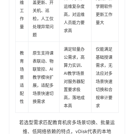
维
盖更新、开
运维复杂度
学期软件
工
关机、巡
高，对运维
更新工作
作
检，人工仅
人员能力要
量大
量
处理异常问
求高
题
满足轻量办
仅能满足
教
原生支持课
公需求，高
基础授课
育
表联动、物
算力实训、
需求，无
场
联管控、AI
AI教学场景
法应对多
景
教学模块扩
对服务器配
场景快速
适
展，适配多
置要求极
切换和合
配
场景快速切
高，落地成
规审计要
性
换需求
本高
求
若选型需求匹配教育机房多场景切换、批量运
维、低网络依赖的特点，vDisk代表的本地