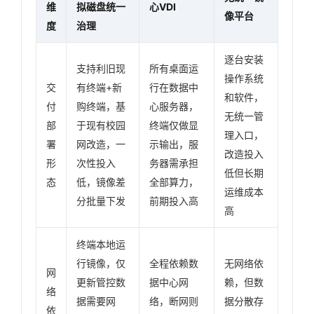
维
拟磁盘统一
心VDI
像平台
度
治理
逐台安装
支持利旧现
所有桌面运
操作系统
交
有终端+新
行在数据中
和软件，
付
购终端，基
心服务器，
无统一管
部
于现有校园
终端仅做显
理入口，
署
网改造，一
示输出，服
改造投入
形
次性投入
务器需承担
低但长期
态
低，镜像差
全部算力，
运维成本
分批量下发
前期投入高
高
终端本地运
行镜像，仅
全程依赖数
无网络依
网
更新管控数
据中心网
赖，但数
络
据需要网
络，断网则
据分散存
依