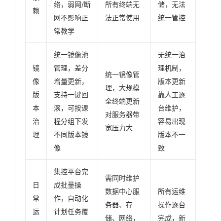
络，弱网/断
所有终端无
储，无法
赖
网不影响正
法正常使用
统一管控
常教学
统一镜像池
无统一治
镜
管理，差分
理机制，
统一镜像管
像
增量更新，
版本更新
理，大规模
版
支持一键回
靠人工逐
全终端更新
本
滚，可按课
台维护，
对服务器带
治
程分组下发
容易出现
宽压力大
理
不同版本镜
版本不一
像
致
集控平台完
需同时维护
日
成批量操
数据中心服
所有运维
常
作，自动化
务器、存
操作逐台
运
计划任务覆
储、网络，
完成，新