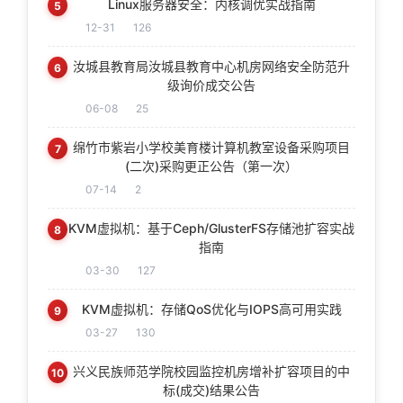
Linux服务器安全：内核调优实战指南
5
12-31
126
汝城县教育局汝城县教育中心机房网络安全防范升
6
级询价成交公告
06-08
25
绵竹市紫岩小学校美育楼计算机教室设备采购项目
7
(二次)采购更正公告（第一次）
07-14
2
KVM虚拟机：基于Ceph/GlusterFS存储池扩容实战
8
指南
03-30
127
KVM虚拟机：存储QoS优化与IOPS高可用实践
9
03-27
130
兴义民族师范学院校园监控机房增补扩容项目的中
10
标(成交)结果公告